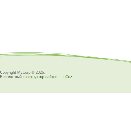
Copyright MyCorp © 2026
.
Бесплатный
конструктор сайтов
—
uCoz