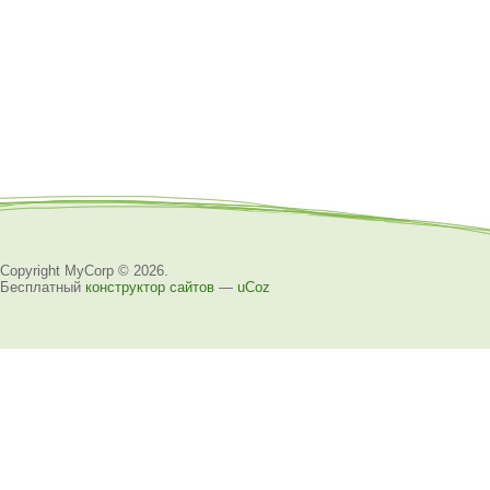
Copyright MyCorp © 2026
.
Бесплатный
конструктор сайтов
—
uCoz