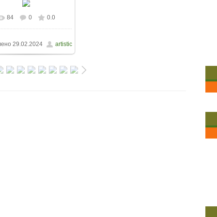
84
0
0.0
лено
29.02.2024
artistic