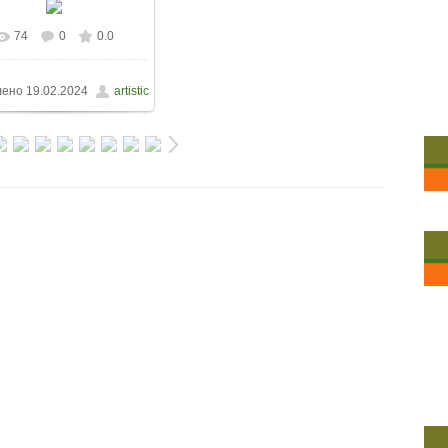
74
0
0.0
лено
19.02.2024
artistic