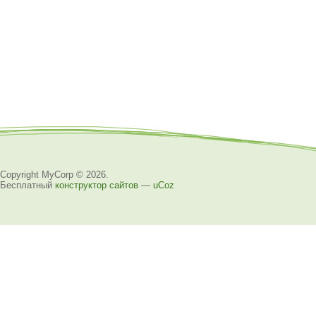
Copyright MyCorp © 2026
.
Бесплатный
конструктор сайтов
—
uCoz