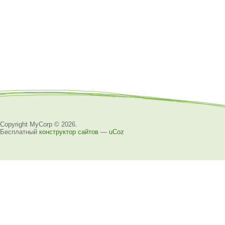
Copyright MyCorp © 2026
.
Бесплатный
конструктор сайтов
—
uCoz