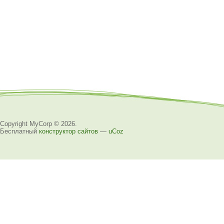
Copyright MyCorp © 2026
.
Бесплатный
конструктор сайтов
—
uCoz