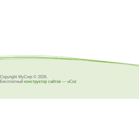
Copyright MyCorp © 2026
.
Бесплатный
конструктор сайтов
—
uCoz