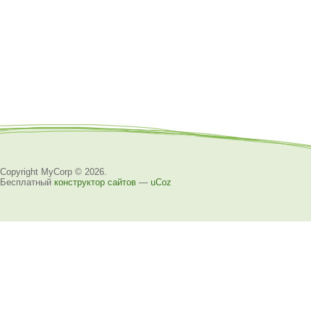
Copyright MyCorp © 2026
.
Бесплатный
конструктор сайтов
—
uCoz