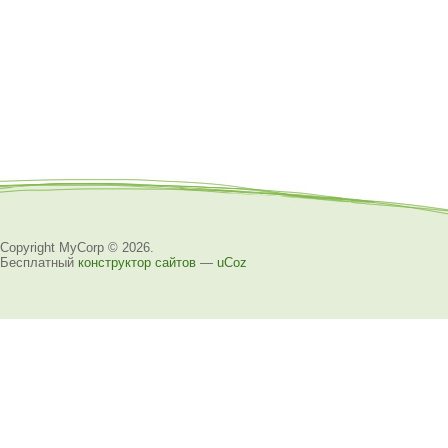
Copyright MyCorp © 2026
.
Бесплатный
конструктор сайтов
—
uCoz