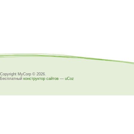
Copyright MyCorp © 2026
.
Бесплатный
конструктор сайтов
—
uCoz