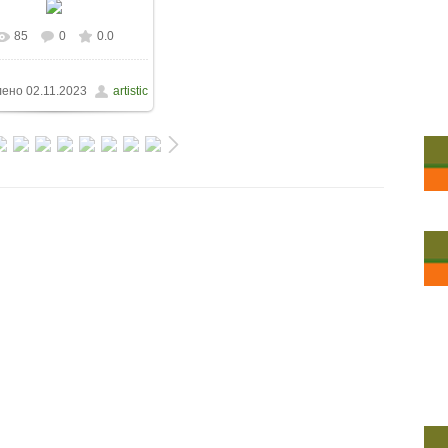
85
0
0.0
лено
02.11.2023
artistic