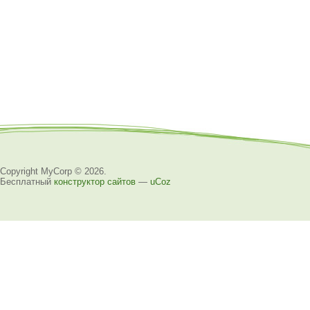
Copyright MyCorp © 2026
.
Бесплатный
конструктор сайтов
—
uCoz