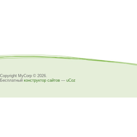
Copyright MyCorp © 2026
.
Бесплатный
конструктор сайтов
—
uCoz