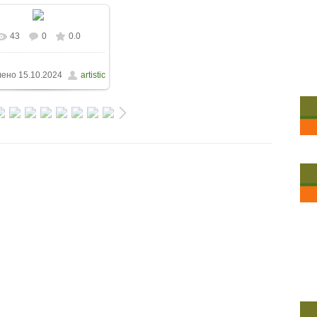
43
0
0.0
лено
15.10.2024
artistic