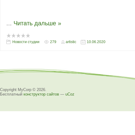
дату со дня рождения российского поэта 
Наши
...
Читать дальше »
Новости студии
279
artistic
10.06.2020
Copyright MyCorp © 2026
.
Бесплатный
конструктор сайтов
—
uCoz