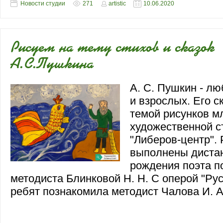
Новости студии
271
artistic
10.06.2020
Рисуем на тему стихов и сказок
А.С.Пушкина
А. С. Пушкин - л
и взрослых. Его с
темой рисунков м
художественной с
"Либеров-центр". 
выполнены диста
рождения поэта п
методиста Блинковой Н. Н. С оперой "Ру
ребят познакомила методист Чалова И. А
руководством методиста Блинковой Н. Н.
и Людмила" ребят познакомила методист