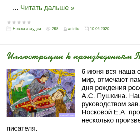
...
Читать дальше »
Новости студии
298
artistic
10.06.2020
Иллюстрации к произведениям 
6 июня вся наша с
мир, отмечают па
дня рождения рос
А.С. Пушкина. На
руководством зав
Носковой Е.А. пр
несколько произв
писателя.
6 июня вся наша страна, да и весь мир,