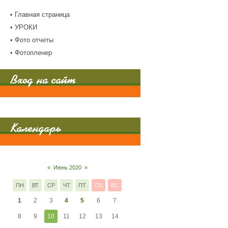
Главная страница
УРОКИ
Фото отчеты
Фотопленер
Вход на сайт
Календарь
«
Июнь 2020
»
ПН
ВТ
СР
ЧТ
ПТ
СБ
ВС
1
2
3
4
5
6
7
8
9
10
11
12
13
14