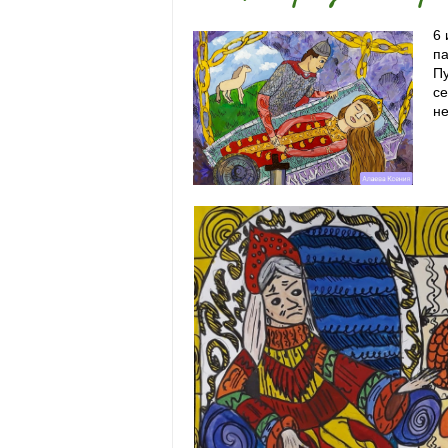
6 
па
Пу
се
не
6 
па
П