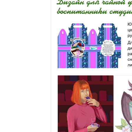
Дизайн для чайной 
воспитанники студи
Юн
це
ру
Дл
ди
ра
с
ли