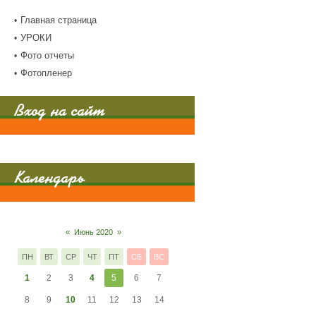
Главная страница
УРОКИ
Фото отчеты
Фотопленер
Вход на сайт
Календарь
«
Июнь 2020
»
ПН
ВТ
СР
ЧТ
ПТ
СБ
ВС
1
2
3
4
5
6
7
8
9
10
11
12
13
14