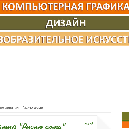
ые занятия "Рисую дома"
тия "Рисую дома"
19:46