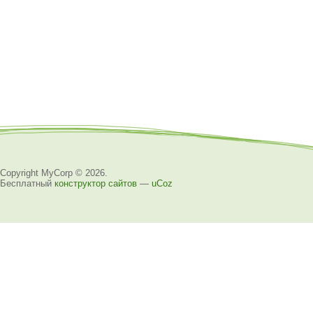
Copyright MyCorp © 2026
.
Бесплатный
конструктор сайтов
—
uCoz