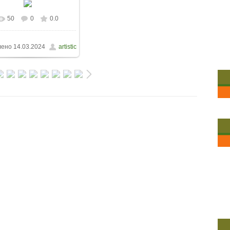
50
0
0.0
лено
14.03.2024
artistic