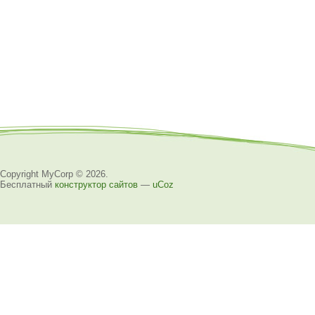
Copyright MyCorp © 2026
.
Бесплатный
конструктор сайтов
—
uCoz