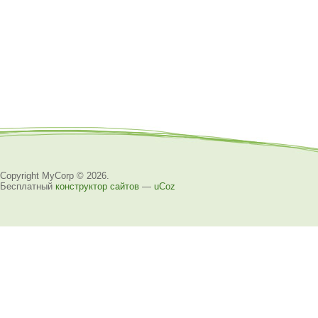
Copyright MyCorp © 2026
.
Бесплатный
конструктор сайтов
—
uCoz