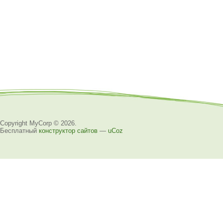
Copyright MyCorp © 2026
.
Бесплатный
конструктор сайтов
—
uCoz