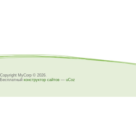
Copyright MyCorp © 2026
.
Бесплатный
конструктор сайтов
—
uCoz