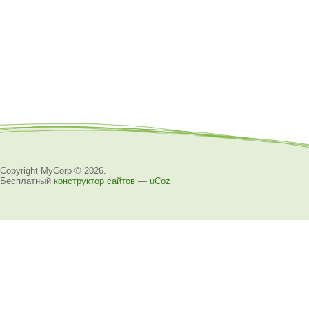
Copyright MyCorp © 2026
.
Бесплатный
конструктор сайтов
—
uCoz