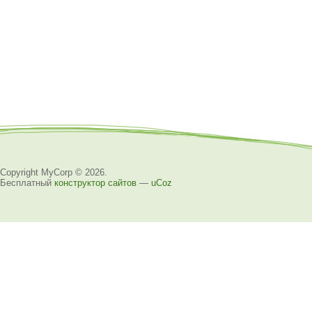
Copyright MyCorp © 2026
.
Бесплатный
конструктор сайтов
—
uCoz