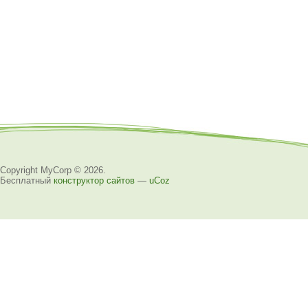
Copyright MyCorp © 2026
.
Бесплатный
конструктор сайтов
—
uCoz