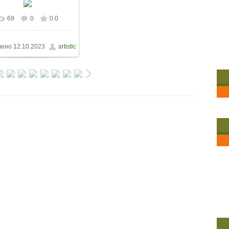
69
0
0.0
лено
12.10.2023
artistic