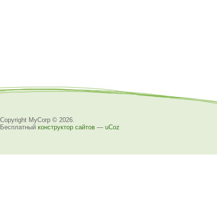
Copyright MyCorp © 2026
.
Бесплатный
конструктор сайтов
—
uCoz