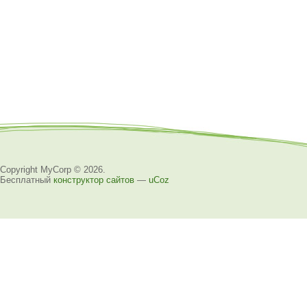
Copyright MyCorp © 2026
.
Бесплатный
конструктор сайтов
—
uCoz