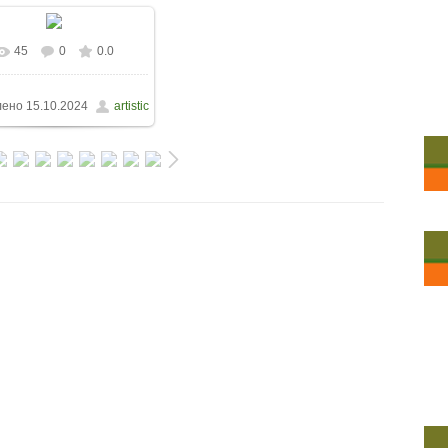
45
0
0.0
лено
15.10.2024
artistic