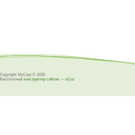
Copyright MyCorp © 2026
.
Бесплатный
конструктор сайтов
—
uCoz