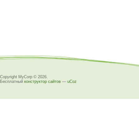
Copyright MyCorp © 2026
.
Бесплатный
конструктор сайтов
—
uCoz