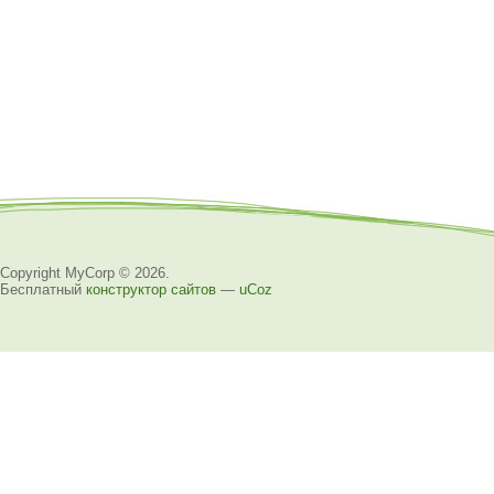
Copyright MyCorp © 2026
.
Бесплатный
конструктор сайтов
—
uCoz