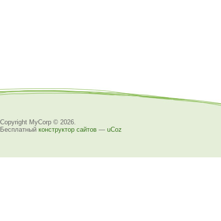
Copyright MyCorp © 2026
.
Бесплатный
конструктор сайтов
—
uCoz