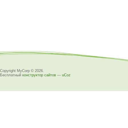
Copyright MyCorp © 2026
.
Бесплатный
конструктор сайтов
—
uCoz