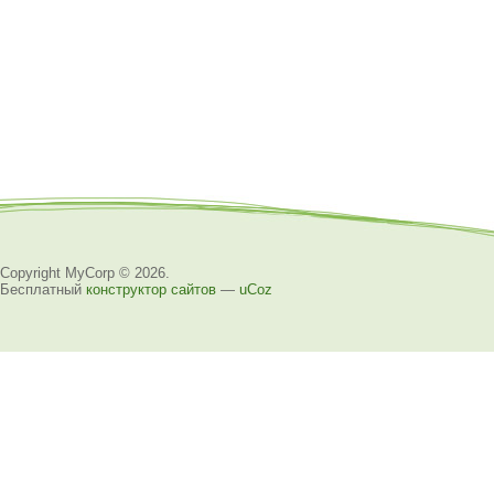
Copyright MyCorp © 2026
.
Бесплатный
конструктор сайтов
—
uCoz