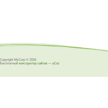
Copyright MyCorp © 2026
.
Бесплатный
конструктор сайтов
—
uCoz