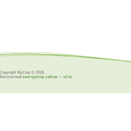
Copyright MyCorp © 2026
.
Бесплатный
конструктор сайтов
—
uCoz